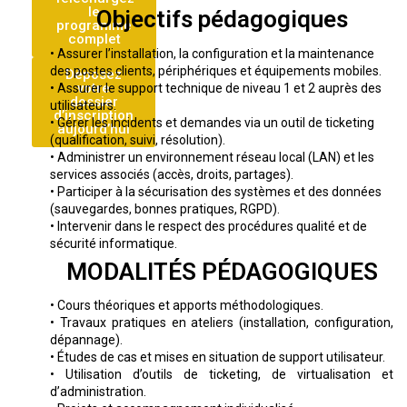
le
Objectifs pédagogiques
programme
complet
• Assurer l’installation, la configuration et la maintenance
des postes clients, périphériques et équipements mobiles.
Déposez
votre
• Assurer le support technique de niveau 1 et 2 auprès des
dossier
utilisateurs.
d’inscription
• Gérer les incidents et demandes via un outil de ticketing
aujourd’hui
(qualification, suivi, résolution).
• Administrer un environnement réseau local (LAN) et les
services associés (accès, droits, partages).
• Participer à la sécurisation des systèmes et des données
(sauvegardes, bonnes pratiques, RGPD).
• Intervenir dans le respect des procédures qualité et de
sécurité informatique.
MODALITÉS PÉDAGOGIQUES
• Cours théoriques et apports méthodologiques.
• Travaux pratiques en ateliers (installation, configuration,
dépannage).
• Études de cas et mises en situation de support utilisateur.
• Utilisation d’outils de ticketing, de virtualisation et
d’administration.