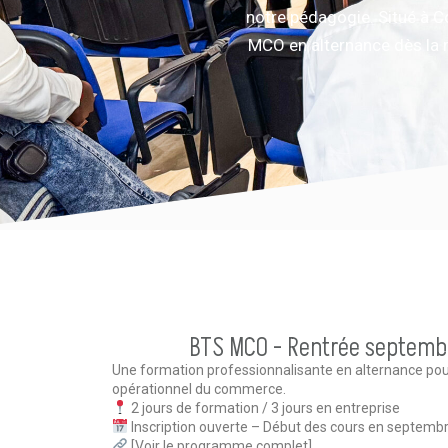
notre pédagogie. Situé à Co
MCO en alternance dès la r
BTS MCO - Rentrée septemb
Une formation professionnalisante en alternance po
opérationnel du commerce.
2 jours de formation / 3 jours en entreprise
Inscription ouverte – Début des cours en septemb
[Voir le programme complet]