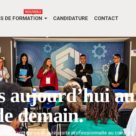
NOUVEAU
S DE FORMATION
CANDIDATURE
CONTACT
 aujourd’hui au
de demain.
umain, l’entreprise et la réussite professionnelle au cœur de